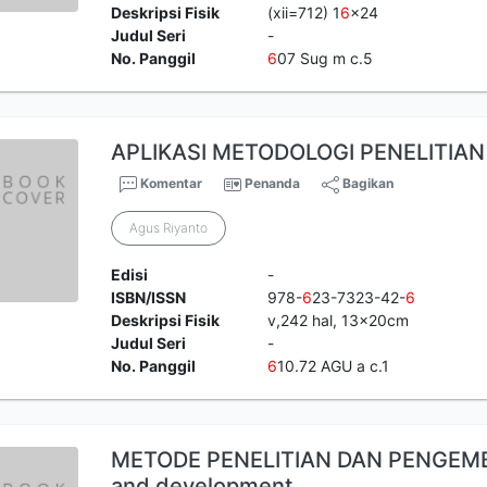
Deskripsi Fisik
(xii=712) 1
6
x24
Judul Seri
-
No. Panggil
6
07 Sug m c.5
APLIKASI METODOLOGI PENELITIA
Komentar
Penanda
Bagikan
Agus Riyanto
Edisi
-
ISBN/ISSN
978-
6
23-7323-42-
6
Deskripsi Fisik
v,242 hal, 13x20cm
Judul Seri
-
No. Panggil
6
10.72 AGU a c.1
METODE PENELITIAN DAN PENGEM
and development