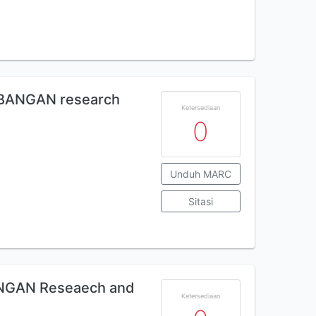
BANGAN research
Ketersediaan
0
Unduh MARC
Sitasi
NGAN Reseaech and
Ketersediaan