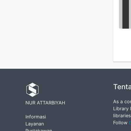
Tent
As a co
NUR ATTARBIYAH
Library
librarie
Informasi
Follow
t
Layanan
Pustakawan