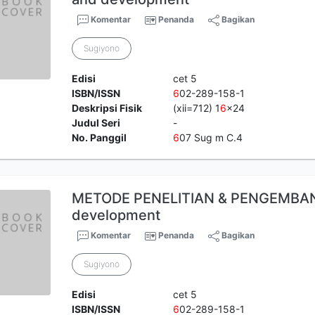
Komentar
Penanda
Bagikan
Sugiyono
Edisi
cet 5
ISBN/ISSN
6
02-289-158-1
Deskripsi Fisik
(xii=712) 1
6
x24
Judul Seri
-
No. Panggil
6
07 Sug m C.4
METODE PENELITIAN & PENGEMBAN
development
Komentar
Penanda
Bagikan
Sugiyono
Edisi
cet 5
ISBN/ISSN
6
02-289-158-1