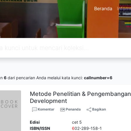
Beranda
Inform
an
6
dari pencarian Anda melalui kata kunci:
callnumber=6
Metode Penelitian & Pengembangan
Development
Komentar
Penanda
Bagikan
Edisi
cet 5
ISBN/ISSN
6
02-289-158-1