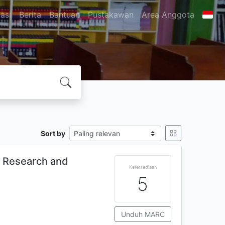
asi
Berita
Bantuan
Pustakawan
Area Anggota
Sort by
 Research and
Ketersediaan
5
Unduh MARC