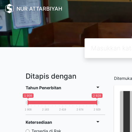
NUR ATTARBIYAH
Ditapis dengan
Ditemuk
Tahun Penerbitan
1 908
2 929
1 908
2 163
2 419
2 674
2 929
Ketersediaan
Tersedia di Rak