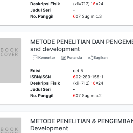
Deskripsi Fisik
(xii=712) 1
6
x24
Judul Seri
-
No. Panggil
6
07 Sug m c.3
METODE PENELITIAN DAN PENGEM
and development
Komentar
Penanda
Bagikan
Edisi
cet 5
ISBN/ISSN
6
02-289-158-1
Deskripsi Fisik
(xii=712) 1
6
x24
Judul Seri
-
No. Panggil
6
07 Sug m c.2
METODE PENELITIAN & PENGEMBA
Development