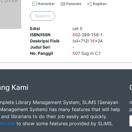
Komentar
Penanda
Bagikan
Sugiyono
Edisi
cet 5
ISBN/ISSN
6
02-289-158-1
Deskripsi Fisik
(xii=712) 1
6
x24
Judul Seri
-
No. Panggil
6
07 Sug m C.1
ang Kami
mplete Library Management System, SLiMS (Senayan
m
 Management System) has many features that will help
p
s and librarians to do their job easily and quickly.
his link
to show some features provided by SLiMS.