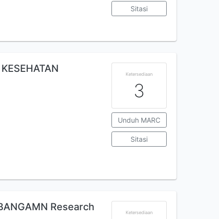
Sitasi
N KESEHATAN
Ketersediaan
3
Unduh MARC
Sitasi
BANGAMN Research
Ketersediaan