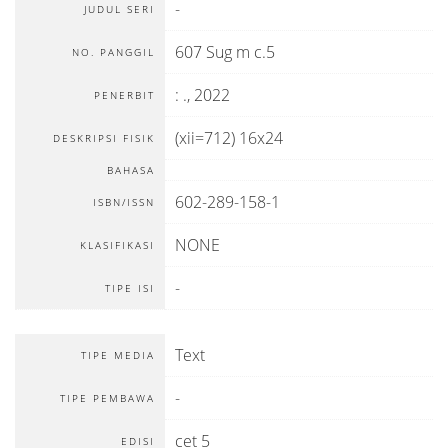
-
JUDUL SERI
607 Sug m c.5
NO. PANGGIL
:
.,
2022
PENERBIT
(xii=712) 16x24
DESKRIPSI FISIK
BAHASA
602-289-158-1
ISBN/ISSN
NONE
KLASIFIKASI
-
TIPE ISI
Text
TIPE MEDIA
-
TIPE PEMBAWA
cet 5
EDISI