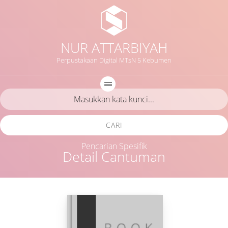
NUR ATTARBIYAH
Perpustakaan Digital MTsN 5 Kebumen
CARI
Pencarian Spesifik
Detail Cantuman