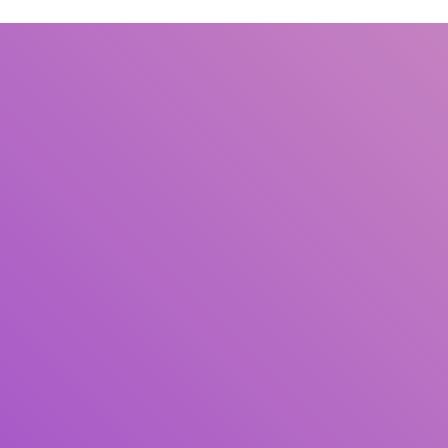
Judul
Pengarang
Subjek
ISBN/ISSN
Tipe Koleksi
Lokasi
GMD