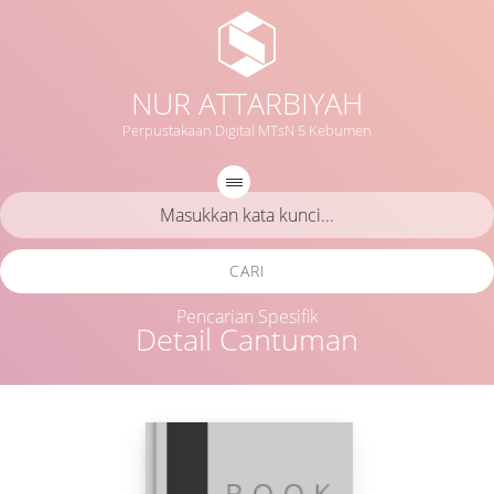
NUR ATTARBIYAH
Perpustakaan Digital MTsN 5 Kebumen
CARI
Pencarian Spesifik
Detail Cantuman