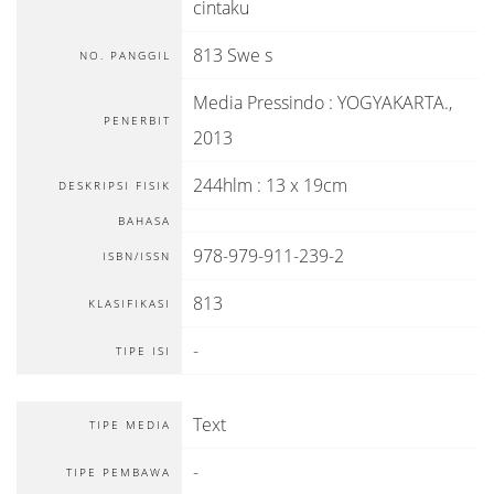
cintaku
813 Swe s
NO. PANGGIL
Media Pressindo
:
YOGYAKARTA
.,
PENERBIT
2013
244hlm : 13 x 19cm
DESKRIPSI FISIK
BAHASA
978-979-911-239-2
ISBN/ISSN
813
KLASIFIKASI
-
TIPE ISI
Text
TIPE MEDIA
-
TIPE PEMBAWA